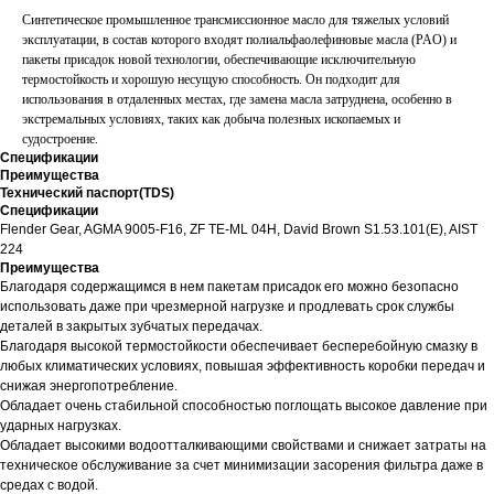
Синтетическое промышленное трансмиссионное масло для тяжелых условий
эксплуатации, в состав которого входят полиальфаолефиновые масла (PAO) и
пакеты присадок новой технологии, обеспечивающие исключительную
термостойкость и хорошую несущую способность. Он подходит для
использования в отдаленных местах, где замена масла затруднена, особенно в
экстремальных условиях, таких как добыча полезных ископаемых и
судостроение.
Спецификации
Преимущества
Технический паспорт(TDS)
Спецификации
Flender Gear, AGMA 9005-F16, ZF TE-ML 04H, David Brown S1.53.101(E), AIST
224
Преимущества
Благодаря содержащимся в нем пакетам присадок его можно безопасно
использовать даже при чрезмерной нагрузке и продлевать срок службы
деталей в закрытых зубчатых передачах.
Благодаря высокой термостойкости обеспечивает бесперебойную смазку в
любых климатических условиях, повышая эффективность коробки передач и
снижая энергопотребление.
Обладает очень стабильной способностью поглощать высокое давление при
ударных нагрузках.
Обладает высокими водоотталкивающими свойствами и снижает затраты на
техническое обслуживание за счет минимизации засорения фильтра даже в
средах с водой.