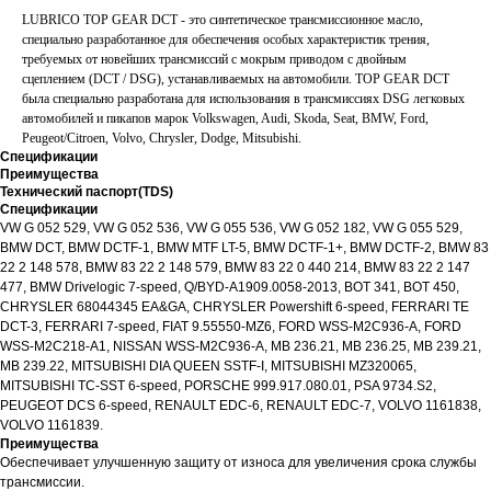
LUBRICO TOP GEAR DCT - это синтетическое трансмиссионное масло,
специально разработанное для обеспечения особых характеристик трения,
требуемых от новейших трансмиссий с мокрым приводом с двойным
сцеплением (DCT / DSG), устанавливаемых на автомобили. TOP GEAR DCT
была специально разработана для использования в трансмиссиях DSG легковых
автомобилей и пикапов марок Volkswagen, Audi, Skoda, Seat, BMW, Ford,
Peugeot/Citroen, Volvo, Chrysler, Dodge, Mitsubishi.
Спецификации
Преимущества
Технический паспорт(TDS)
Спецификации
VW G 052 529, VW G 052 536, VW G 055 536, VW G 052 182, VW G 055 529,
BMW DCT, BMW DCTF-1, BMW MTF LT-5, BMW DCTF-1+, BMW DCTF-2, BMW 83
22 2 148 578, BMW 83 22 2 148 579, BMW 83 22 0 440 214, BMW 83 22 2 147
477, BMW Drivelogic 7-speed, Q/BYD-A1909.0058-2013, BOT 341, BOT 450,
CHRYSLER 68044345 EA&GA, CHRYSLER Powershift 6-speed, FERRARI TE
DCT-3, FERRARI 7-speed, FIAT 9.55550-MZ6, FORD WSS-M2C936-A, FORD
WSS-M2C218-A1, NISSAN WSS-M2C936-A, MB 236.21, MB 236.25, MB 239.21,
MB 239.22, MITSUBISHI DIA QUEEN SSTF-I, MITSUBISHI MZ320065,
MITSUBISHI TC-SST 6-speed, PORSCHE 999.917.080.01, PSA 9734.S2,
PEUGEOT DCS 6-speed, RENAULT EDC-6, RENAULT EDC-7, VOLVO 1161838,
VOLVO 1161839.
Преимущества
Обеспечивает улучшенную защиту от износа для увеличения срока службы
трансмиссии.