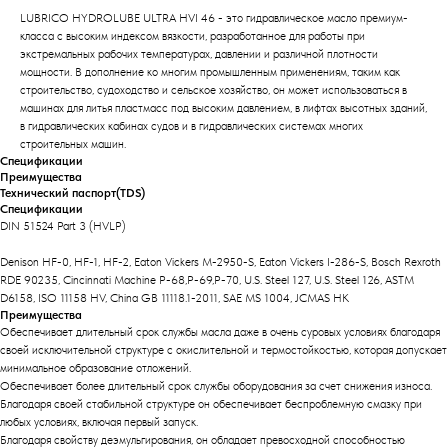
LUBRICO HYDROLUBE ULTRA HVI 46 - это гидравлическое масло премиум-
класса с высоким индексом вязкости, разработанное для работы при
экстремальных рабочих температурах, давлении и различной плотности
мощности. В дополнение ко многим промышленным применениям, таким как
строительство, судоходство и сельское хозяйство, он может использоваться в
машинах для литья пластмасс под высоким давлением, в лифтах высотных зданий,
в гидравлических кабинах судов и в гидравлических системах многих
строительных машин.
Спецификации
Преимущества
Технический паспорт(TDS)
Спецификации
DIN 51524 Part 3 (HVLP)
Denison HF-0, HF-1, HF-2, Eaton Vickers M-2950-S, Eaton Vickers I-286-S, Bosch Rexroth
RDE 90235, Cincinnati Machine P-68,P-69,P-70, U.S. Steel 127, U.S. Steel 126, ASTM
D6158, ISO 11158 HV, China GB 11118.1-2011, SAE MS 1004, JCMAS HK
Преимущества
Обеспечивает длительный срок службы масла даже в очень суровых условиях благодаря
своей исключительной структуре с окислительной и термостойкостью, которая допускает
минимальное образование отложений.
Обеспечивает более длительный срок службы оборудования за счет снижения износа.
Благодаря своей стабильной структуре он обеспечивает беспроблемную смазку при
любых условиях, включая первый запуск.
Благодаря свойству деэмульгирования, он обладает превосходной способностью