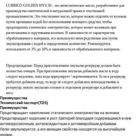
LUBRICO GOLDEN HYS 50 - это антистатическое масло, разработанное для
производства синтетической и натуральной пряжи в текстильной
промышленности. Это текстильное масло, которое можно отделить от волокон
путем промывки водой без использования моющего средства, чтобы
предотвратить статическое электричество, которое может возникать при
расчесывании и скручивании волокон. В зависимости от характеристик
обрабатываемого материала, его используют непосредственно или путем
эмульгирования с водой в определенном количестве. Рекомендуется
использовать от 3% до 10% в зависимости от обрабатываемого материала.
Предупреждение: Перед приготовлением эмульсии резервуар должен быть
полностью очищен. При приготовлении эмульсии добавлять масло в воду
следует медленно, пока вода циркулирует / перемешивается. Если в резервуар
требуется добавить воду, то воду не следует добавлять непосредственно в
резервуар; новую эмульсию готовят в отдельном резервуаре и добавляют в
него.
Преимущества
Технический паспорт(TDS)
Преимущества
Предотвращает накопление статического электричества на волокне.
Предотвращает коррозию и рост бактерий благодаря содержащимся в нем
антикоррозионным, антиоксидантным и антимикробным добавкам.
Легко эмульгируется, а его моющие свойства находятся на высочайшем
уровне.