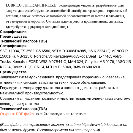
LUBRICO SUPER ANTIFREEZE - охлаждающая жидкость, разработанная для
защиты двигателей грузовых автомобилей, автобусов, тракторов и строительной
техники, а также легковых автомобилей, изготовленных из железа и алюминия,
от замерзания и коррозии. Он также используется в промышленных системах,
где требуется циркуляция холодной воды.
Спецификации
Преимущества
Технический паспорт(TDS)
Спецификации
SAE J 1034, TS 3582, BS 6580, ASTM D 3306/D4985, JIS K 2234 (J), AFNOR R
15601(F), MB-325.0, Porsche/Volkswagen/Audi/Skoda/Seat TL-774C, Volvo
Trucks, Komatsu, FORD WSS-M97B44-C, MAN 324, Chrysler MS 9176, JASO JIS
K2234, Deutz - DQC CA-14, MTU MTL 5048, BMW N 600 69.0
Преимущества
Защищает систему охлаждения, предотвращая коррозию и образование
отложений, и снижает затраты на техническое обслуживание.
Регулирует температуру двигателя и помогает двигателю работать с
максимальной производительностью.
Совместим с пластиком, резиной и уплотнительными элементами в системе
охлаждения двигателя.
Технический паспорт(TDS)
Открыть PDF файл
на сайте завода-изготовителя.
(Если файл не открывается, значит на сайте https://www.lubrico.com.tr он
был заменен другим. В скором времени мы это исправим)